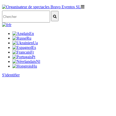
fr
En
Ru
Ua
Es
Fr
Pt
Nl
Hu
S'identifier