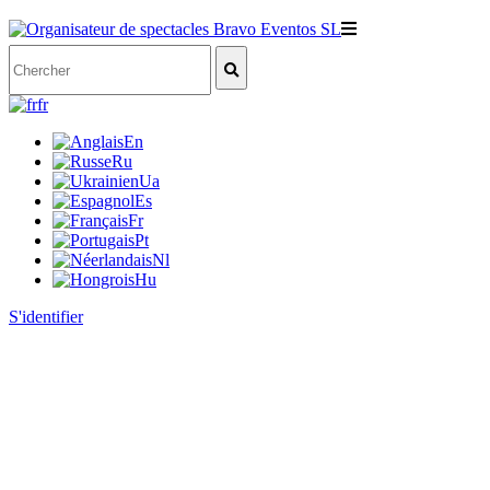
fr
En
Ru
Ua
Es
Fr
Pt
Nl
Hu
S'identifier