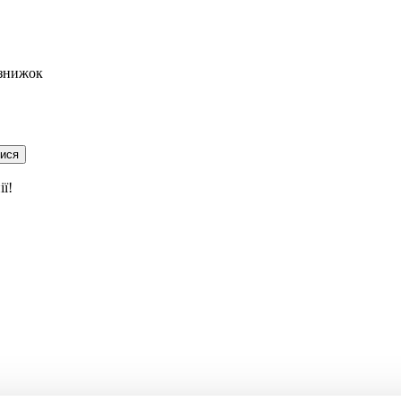
 знижок
тися
ї!