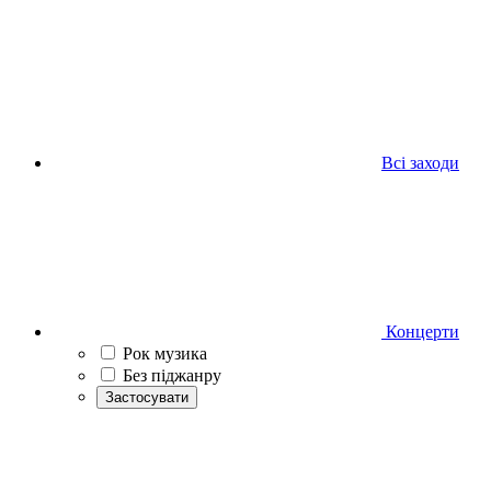
Всі заходи
Концерти
Рок музика
Без піджанру
Застосувати