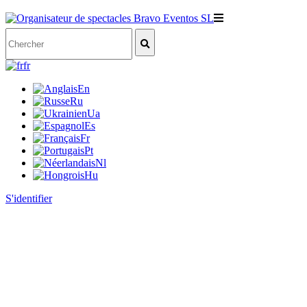
fr
En
Ru
Ua
Es
Fr
Pt
Nl
Hu
S'identifier