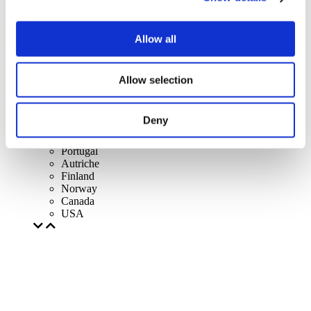
France
République d'Irlande
Lithuania
Pologne
Allow all
Slovaquie
Tchèque
Suède
Allow selection
Hongrie
République Tchèque
Pays-Bas
Deny
Irlande
Italie
Portugal
Autriche
Finland
Norway
Canada
USA