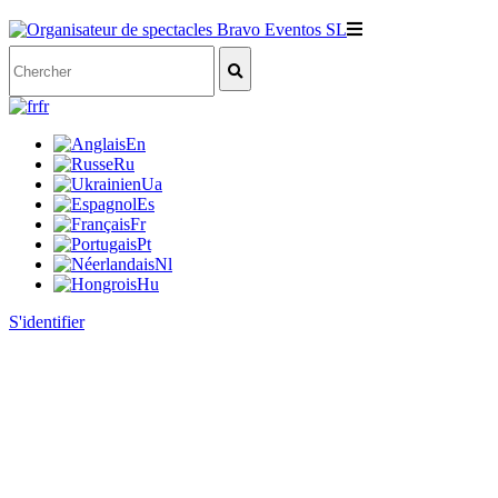
fr
En
Ru
Ua
Es
Fr
Pt
Nl
Hu
S'identifier