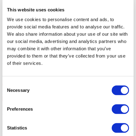
Вартість квитків:
100EUR
Касовий збір:
100EUR
This website uses cookies
Загальна вартість:
10:00
We use cookies to personalise content and ads, to
provide social media features and to analyse our traffic.
Схожі заходи
We also share information about your use of our site with
our social media, advertising and analytics partners who
10.09.26
may combine it with other information that you’ve
СКАЙ у Варшаві!
10 вересня 2026 року гурт СКАЙ у
provided to them or that they’ve collected from your use
Варшаві в VooDoo Club. 25 років на сцені.
Концерти
of their services.
СКАЙ у Варшаві!
Consent
Necessary
Selection
Варшава
, VooDoo Club
10 вер чт 20:00
PLN167
Preferences
Купити квиток
11.09.26
СКАЙ у Щецині!
11 вересня 2026 року гурт СКАЙ у
Statistics
Щецині в Kosmos. 25 років на сцені.
Концерти