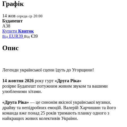
Графік
14
жов
середа
ср
20:00
Будапешт
A38
Купити
Квиток
EUR39
€39
Від
Від
Опис
Легенди української сцени їдуть до
Угорщини
!
14 жовтня
2026
року гурт
«Друга Ріка»
розірве
Будапешт
потужним живим звуком та вашими
улюбленими хітами.
«Друга Ріка»
— це синонім якісної української музики,
драйву та непідробних емоцій. Валерій Харчишин та його
команда вже понад 25 років тримають планку одного з
найкращих живих колективів України.