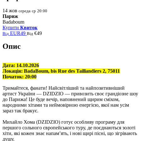
14
жов
середа
ср
20:00
Париж
Badaboum
Купити
Квиток
EUR49
€49
Від
Від
Опис
Дата: 14.10.2026
Локація:
BadaBoum, bis Rue des Taillandiers 2, 75011
Початок: 20:00
Тримайтеся, фанати! Найсвітліший та найпозитивніший
артист України — DZIDZIO — привозить своє грандіозне шоу
до
Парижа
! Це буде вечір, наповнений щирим сміхом,
народними хітами та неймовірною енергією, якої нам усім
зараз так бракує.
Михайло Хома (DZIDZIO) готує особливу програму для
першого сольного європейського туру, де поєднаються золоті
хіти, які кожен знає напам’ять, і нові щирі пісні, що зігрівають
душу.