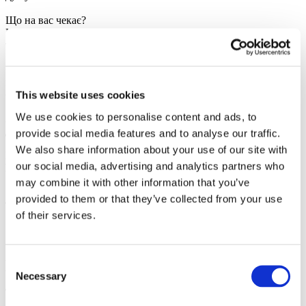
Що на вас чекає?
Найвідоміші хіти: «Я і Сара», «Павук», «Каділак», «Вихідний»
та багато інших пісень, під які неможливо стояти на місці.
Фірмовий гумор: Кожен концерт DZIDZIO — це не просто
музика, а справжнє інтерактивне шоу з жартами та теплим
спілкуванням.
This website uses cookies
We use cookies to personalise content and ads, to
Атмосфера єдності: Разом заспіваємо пісні, що нагадують про
дім, дарують надію та заряджають оптимізмом.
provide social media features and to analyse our traffic.
We also share information about your use of our site with
Купуй квитки онлайн та готуйся запалювати разом із
our social media, advertising and analytics partners who
DZIDZIO у
Парижі
!
may combine it with other information that you’ve
provided to them or that they’ve collected from your use
of their services.
Фото та відео
Consent
Поділитися
Necessary
Selection