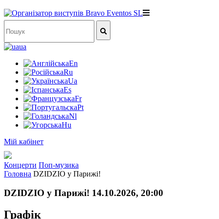
ua
En
Ru
Ua
Es
Fr
Pt
Nl
Hu
Мій кабінет
Концерти
Поп-музика
Головна
DZIDZIO у Парижі!
DZIDZIO у Парижі! 14.10.2026, 20:00
Графік