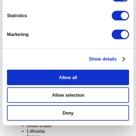
Statistics
Marketing
Conciertos
Música rock
Para aplicar
Show details
Allow all
Allow selection
Por países.
Todos los países
Deny
Suiza
Eslovaquia
Reino Unido
Lithuania