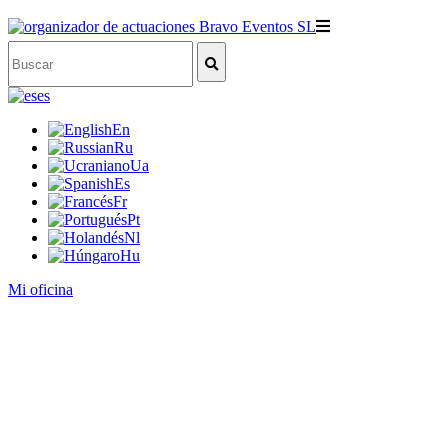
es
En
Ru
Ua
Es
Fr
Pt
Nl
Hu
Mi oficina