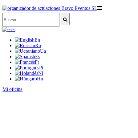
es
En
Ru
Ua
Es
Fr
Pt
Nl
Hu
Mi oficina