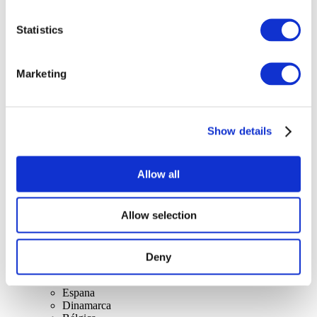
Statistics
Marketing
Conciertos
Música rock
Para aplicar
Show details
Allow all
Allow selection
Por países.
Todos los países
Deny
Reino Unido
Suiza
Espana
Dinamarca