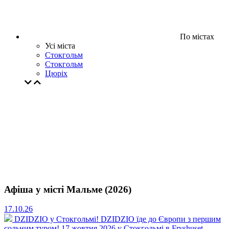
По містах
Усі міста
Стокгольм
Стокгольм
Цюрiх
Афіша у місті Мальме (2026)
17.10.26
DZIDZIO у Стокгольмі!
DZIDZIO їде до Європи з першим
сольним туром! 17 жовтня 2026 у Стокгольмі в Fryshuset