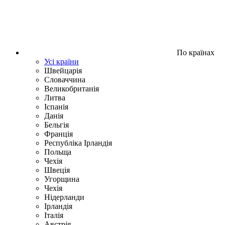
По країнах
Усі країни
Швейцарія
Словаччина
Великобританія
Литва
Іспанія
Данія
Бельгія
Франція
Республіка Ірландія
Польща
Чехія
Швецiя
Угорщина
Чехія
Нідерланди
Iрландія
Iталiя
Австрія