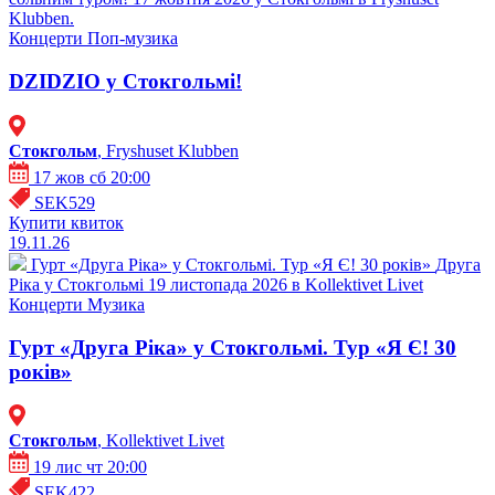
Klubben.
Концерти
Поп-музика
DZIDZIO у Стокгольмі!
Стокгольм
, Fryshuset Klubben
17 жов сб 20:00
SEK529
Купити квиток
19.11.26
Гурт «Друга Ріка» у Стокгольмі. Тур «Я Є! 30 років»
Друга
Ріка у Стокгольмі 19 листопада 2026 в Kollektivet Livet
Концерти
Музика
Гурт «Друга Ріка» у Стокгольмі. Тур «Я Є! 30
років»
Стокгольм
, Kollektivet Livet
19 лис чт 20:00
SEK422