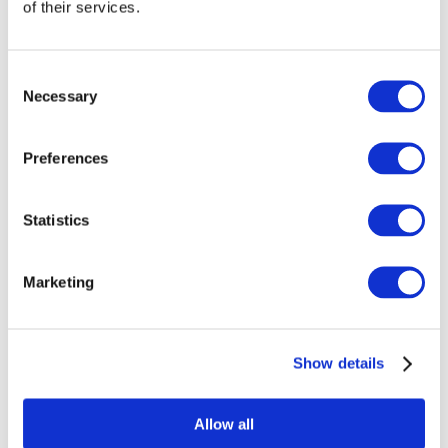
of their services.
Consent
Necessary
Selection
Концерти
Поп-музика
Preferences
Музика
Застосувати
Statistics
Marketing
Show details
По країнах
Усі країни
Швейцарія
Словаччина
Allow all
Великобританія