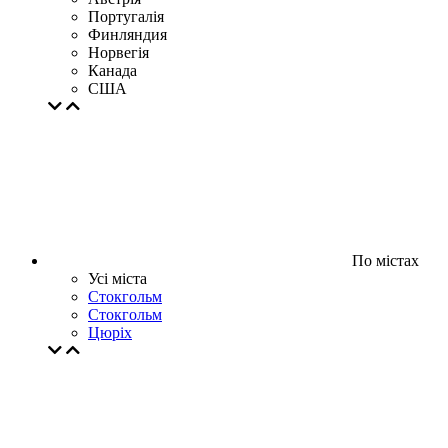
Португалія
Финляндия
Норвегія
Канада
США
По містах
Усі міста
Стокгольм
Стокгольм
Цюрiх