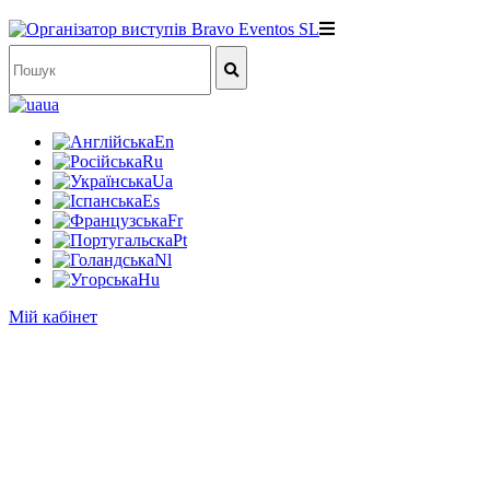
ua
En
Ru
Ua
Es
Fr
Pt
Nl
Hu
Мій кабінет