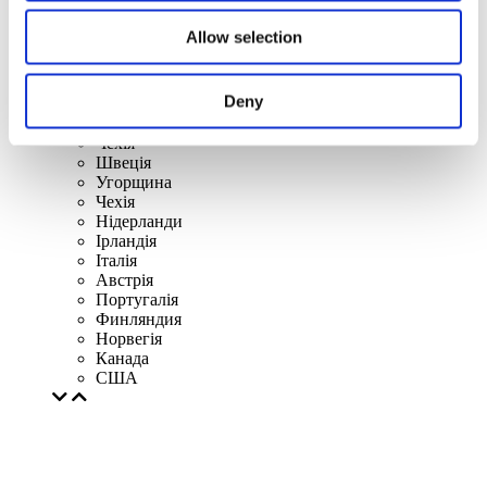
Литва
Іспанія
Allow selection
Данія
Бельгія
Франція
Deny
Республіка Ірландія
Польща
Чехія
Швецiя
Угорщина
Чехія
Нідерланди
Iрландія
Iталiя
Австрія
Португалія
Финляндия
Норвегія
Канада
США