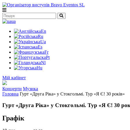
ua
En
Ru
Ua
Es
Fr
Pt
Nl
Hu
Мій кабінет
Концерти
Музика
Головна
Гурт «Друга Ріка» у Стокгольмі. Тур «Я Є! 30 років»
Гурт «Друга Ріка» у Стокгольмі. Тур «Я Є! 30 рокі
Графік