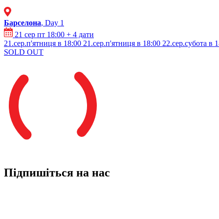
Барселона
, Day 1
21 сер пт 18:00
+ 4 дати
21.сер.п'ятниця в 18:00
21.сер.п'ятниця в 18:00
22.сер.субота в 1
SOLD OUT
Підпишіться на нас