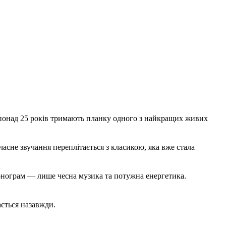
 понад 25 років тримають планку одного з найкращих живих
часне звучання переплітається з класикою, яка вже стала
 фонограм — лише чесна музика та потужна енергетика.
ається назавжди.