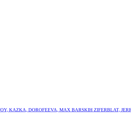
K OTOY, KAZKA, DOROFEEVA, MAX BARSKIH ⁠ZIFERBLAT, ⁠JER