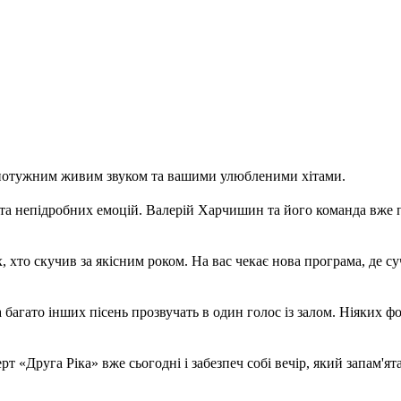
отужним живим звуком та вашими улюбленими хітами.
у та непідробних емоцій. Валерій Харчишин та його команда вже
 хто скучив за якісним роком. На вас чекає нова програма, де су
а багато інших пісень прозвучать в один голос із залом. Ніяких
рт «Друга Ріка» вже сьогодні і забезпеч собі вечір, який запам'ят