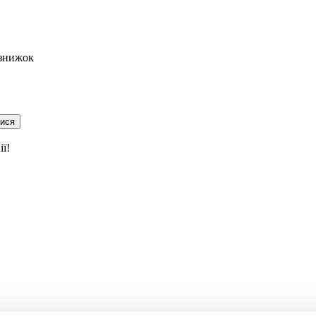
 знижок
тися
ї!