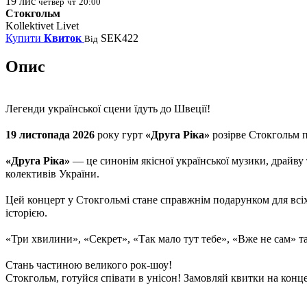
19
лис
четвер
чт
20:00
Стокгольм
Kollektivet Livet
Купити
Квиток
SEK422
Від
Опис
Легенди української сцени їдуть до
Швеції
!
19 листопада
2026
року гурт
«Друга Ріка»
розірве
Стокгольм
п
«Друга Ріка»
— це синонім якісної української музики, драйв
колективів України.
Цей концерт у Стокгольмі стане справжнім подарунком для всіх,
історією.
«Три хвилини», «Секрет», «Так мало тут тебе», «Вже не сам» т
Стань частиною великого рок-шоу!
Стокгольм
, готуйся співати в унісон! Замовляй квитки на конце