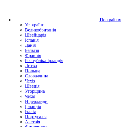
По країнах
Усі країни
Великобританія
Швейцарія
Іспанія
Данія
Бельгія
Франція
Республіка Ірландія
Литва
Польща
Словаччина
Чехія
Швецiя
Угорщина
Чехія
Нідерланди
Iрландія
Iталiя
Португалія
Австрія
Финляндия