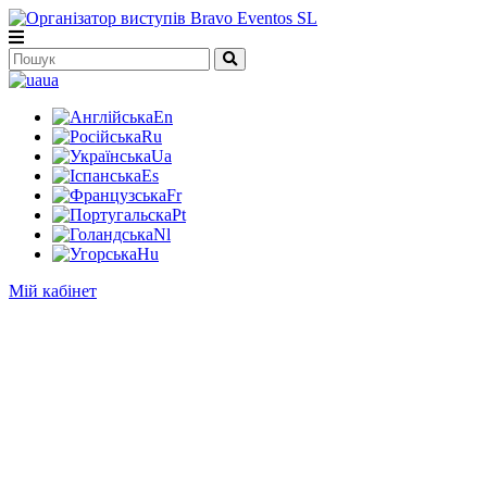
ua
En
Ru
Ua
Es
Fr
Pt
Nl
Hu
Мій кабінет