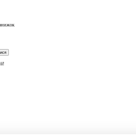
 знижок
тися
ї!