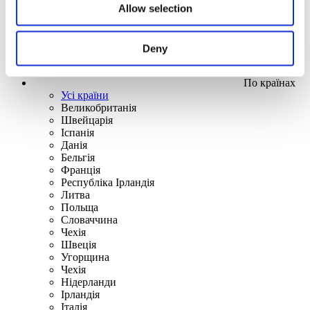
Allow selection
Deny
По країнах
Усі країни
Великобританія
Швейцарія
Іспанія
Данія
Бельгія
Франція
Республіка Ірландія
Литва
Польща
Словаччина
Чехія
Швецiя
Угорщина
Чехія
Нідерланди
Iрландія
Iталiя