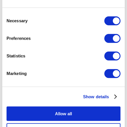
Consent
Necessary
Selection
Preferences
Всі заходи
Statistics
Marketing
Концерти
Show details
Рок музика
Без піджанру
Застосувати
Allow all