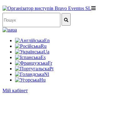
ua
En
Ru
Ua
Es
Fr
Pt
Nl
Hu
Мій кабінет