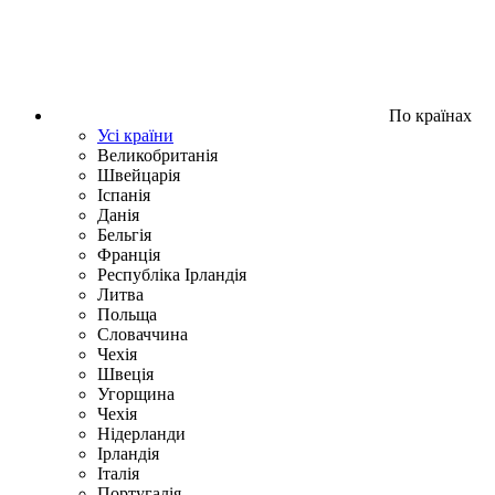
По країнах
Усі країни
Великобританія
Швейцарія
Іспанія
Данія
Бельгія
Франція
Республіка Ірландія
Литва
Польща
Словаччина
Чехія
Швецiя
Угорщина
Чехія
Нідерланди
Iрландія
Iталiя
Португалія