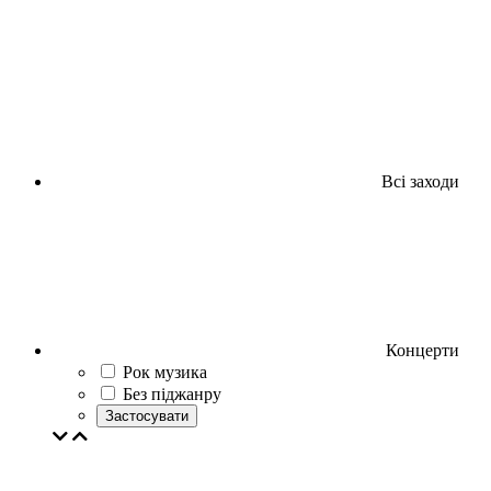
Всі заходи
Концерти
Рок музика
Без піджанру
Застосувати