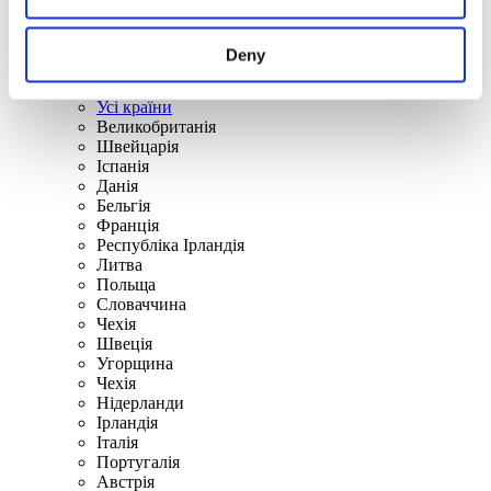
Deny
По країнах
Усі країни
Великобританія
Швейцарія
Іспанія
Данія
Бельгія
Франція
Республіка Ірландія
Литва
Польща
Словаччина
Чехія
Швецiя
Угорщина
Чехія
Нідерланди
Iрландія
Iталiя
Португалія
Австрія