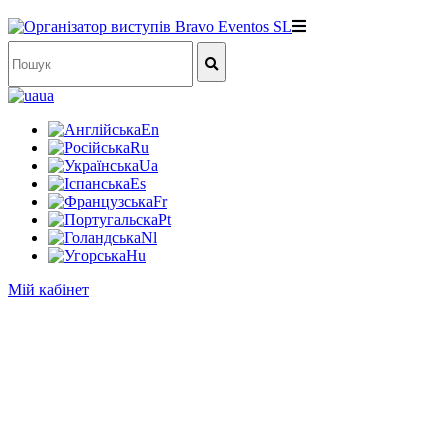
ua
En
Ru
Ua
Es
Fr
Pt
Nl
Hu
Мій кабінет