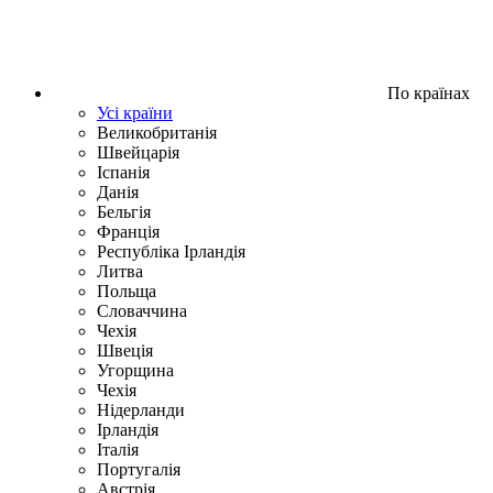
По країнах
Усі країни
Великобританія
Швейцарія
Іспанія
Данія
Бельгія
Франція
Республіка Ірландія
Литва
Польща
Словаччина
Чехія
Швецiя
Угорщина
Чехія
Нідерланди
Iрландія
Iталiя
Португалія
Австрія