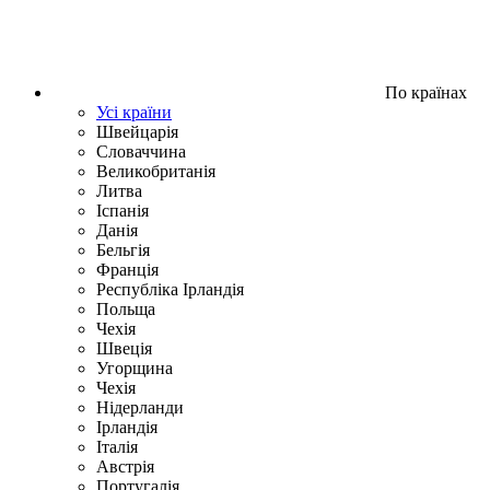
По країнах
Усі країни
Швейцарія
Словаччина
Великобританія
Литва
Іспанія
Данія
Бельгія
Франція
Республіка Ірландія
Польща
Чехія
Швецiя
Угорщина
Чехія
Нідерланди
Iрландія
Iталiя
Австрія
Португалія