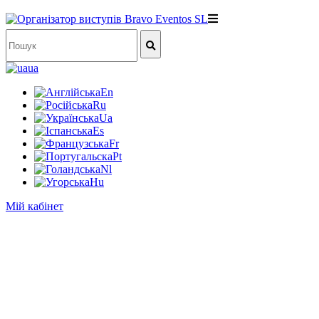
ua
En
Ru
Ua
Es
Fr
Pt
Nl
Hu
Мій кабінет