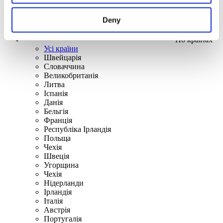
Deny
По країнах
Усі країни
Швейцарія
Словаччина
Великобританія
Литва
Іспанія
Данія
Бельгія
Франція
Республіка Ірландія
Польща
Чехія
Швецiя
Угорщина
Чехія
Нідерланди
Iрландія
Iталiя
Австрія
Португалія