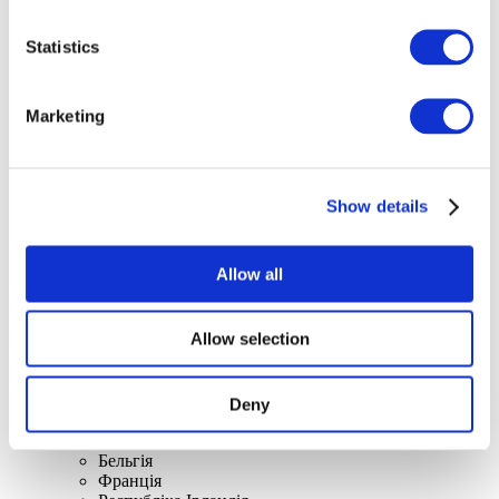
Statistics
Концерти
Marketing
Музика
Застосувати
Show details
Allow all
Allow selection
По країнах
Усі країни
Великобританія
Швейцарія
Deny
Іспанія
Данія
Бельгія
Франція