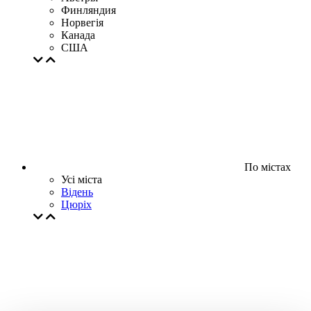
Финляндия
Норвегія
Канада
США
По містах
Усі міста
Відень
Цюрiх