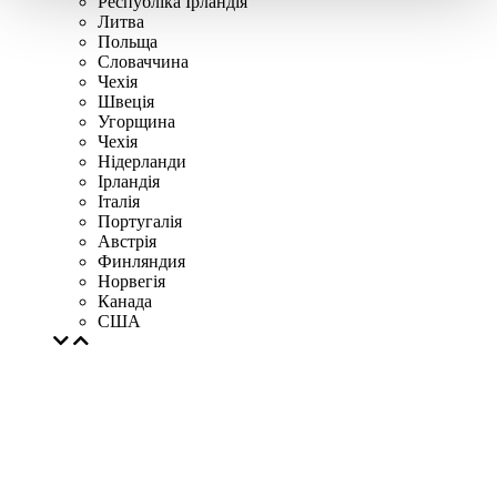
Республіка Ірландія
Литва
Польща
Словаччина
Чехія
Швецiя
Угорщина
Чехія
Нідерланди
Iрландія
Iталiя
Португалія
Австрія
Финляндия
Норвегія
Канада
США