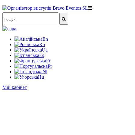
ua
En
Ru
Ua
Es
Fr
Pt
Nl
Hu
Мій кабінет