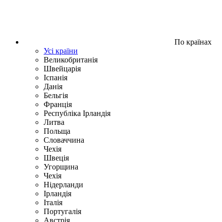
По країнах
Усі країни
Великобританія
Швейцарія
Іспанія
Данія
Бельгія
Франція
Республіка Ірландія
Литва
Польща
Словаччина
Чехія
Швецiя
Угорщина
Чехія
Нідерланди
Iрландія
Iталiя
Португалія
Австрія