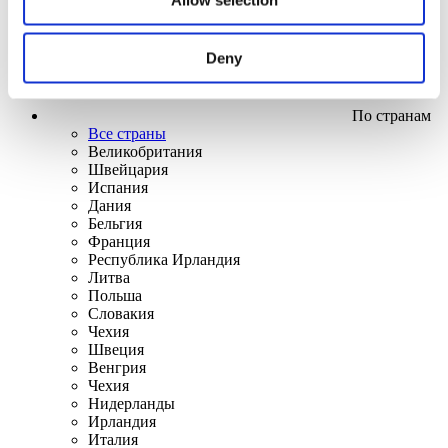
Deny
По странам
Все страны
Великобритания
Швейцария
Испания
Дания
Бельгия
Франция
Республика Ирландия
Литва
Польша
Словакия
Чехия
Швеция
Венгрия
Чехия
Нидерланды
Ирландия
Италия