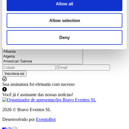
Allow all
Allow selection
Assine a nossa newsletter e mantenha-se a par de todas as
Deny
novidades e descontos.
Inscreva-se
Sua assinatura foi efetuada com sucesso
Você já é assinante das nossas notícias!
2026 © Bravo Eventos SL
Desenvolvido por
EventoBot