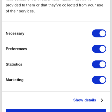
10:00
provided to them or that they’ve collected from your use
of their services.
Eventos similares
21.08.26 - 23.08.26
Consent
PROSTIR FEST
⁠LELY 45, ⁠SHUMEI,⁠ ⁠KOLA, ⁠⁠PARFENIUK
Necessary
OTOY, KAZKA, DOROFEEVA, MAX BARSKIH ⁠ZIFERBLAT,
Selection
⁠JERRY HEIL, ⁠⁠KLAVDIA PETRIVNA, ⁠ODYSSАY
Tour
Nossa oferta especial
Preferences
PROSTIR FEST
Statistics
Barcelona
, Day 1
21 ago sex 18:00
+ 4 datas
21.ago.sexta в 18:00
21.ago.sexta в 18:00
22.ago.sábado в 18:00
Marketing
23.ago.domingo в 18:00
SOLD OUT
Show details