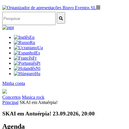
pt
En
Ru
Ua
Es
Fr
Pt
Nl
Hu
Minha conta
Concertos
Musica rock
Principal
SKAI em Antuérpia!
SKAI em Antuérpia! 23.09.2026, 20:00
Agenda