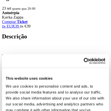
23
set
quarta
qua
20:00
Antuérpia
Kavka Zappa
Comprar
Ticket
EUR39
€39
De
De
Descrição
Foto e vídeo
Compartilhar
This website uses cookies
We use cookies to personalise content and ads, to
provide social media features and to analyse our traffic.
1
We also share information about your use of our site with
Total de bilhetes:
100EUR
our social media, advertising and analytics partners who
Gastos de gestão:
100EUR
may combine it with other information that you’ve
Custo total: