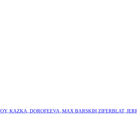
K OTOY, KAZKA, DOROFEEVA, MAX BARSKIH ⁠ZIFERBLAT, ⁠JER