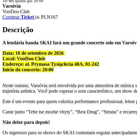
10
set
quinta
qui
20:00
Varsóvia
VooDoo Club
Comprar
Ticket
PLN167
De
Descrição
A lendária banda SKAI fará um grande concerto solo em Varsóvia
Data: 10 de setembro de 2026
Local: VooDoo Club
Endereço: al. Prymasa Tysiąclecia 48A, 01-242
Início do concerto: 20:00
Neste outono, Varsóvia será envolvida por uma atmosfera de música s
trajetória artística. Você pode esperar o som característico, um show
Este é um evento para quem valoriza performance profissional, letras 
Cante junto “Tebe tse mozhe vbyty”, “Best Drug”, “Struna” e recarr
Não deixe para depois!
Os ingressos para os shows do SKAI costumam esgotar antecipadamen