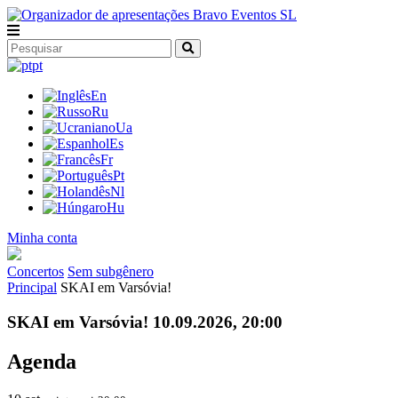
pt
En
Ru
Ua
Es
Fr
Pt
Nl
Hu
Minha conta
Concertos
Sem subgênero
Principal
SKAI em Varsóvia!
SKAI em Varsóvia! 10.09.2026, 20:00
Agenda