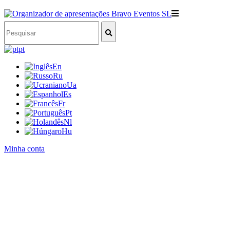
pt
En
Ru
Ua
Es
Fr
Pt
Nl
Hu
Minha conta