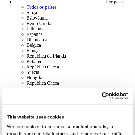
Por países
Todos os países
Suíça
Eslováquia
Reino Unido
Lithuania
Espanha
Dinamarca
Bélgica
França
República da Irlanda
Polônia
República Checa
Suécia
Hungria
República Checa
Holanda
Irlanda
Itália
Austria
Portugal
Finland
This website uses cookies
Norway
We use cookies to personalise content and ads, to
Canadá
EUA
provide social media features and to analyse our traffic.