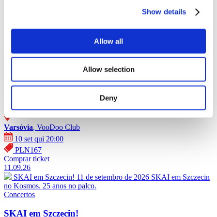
Show details
Concertos - Polónia (2026)
Allow all
10.09.26
SKAI em Varsóvia!
10 de setembro de 2026 SKAI em Varsóvia
no VooDoo Club. 25 anos no palco.
Allow selection
Concertos
SKAI em Varsóvia!
Deny
Varsóvia
, VooDoo Club
10 set qui 20:00
PLN167
Comprar ticket
11.09.26
SKAI em Szczecin!
11 de setembro de 2026 SKAI em Szczecin
no Kosmos. 25 anos no palco.
Concertos
SKAI em Szczecin!