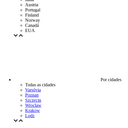
Austria
Portugal
Finland
Norway
Canadá
EUA
Por cidades
Todas as cidades
Varsóvia
Poznan
Szczecin
Wroclaw
Krakow
Lodz