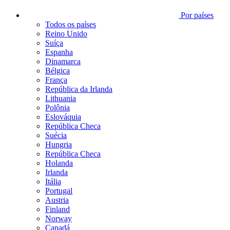
Por países
Todos os países
Reino Unido
Suíça
Espanha
Dinamarca
Bélgica
França
República da Irlanda
Lithuania
Polônia
Eslováquia
República Checa
Suécia
Hungria
República Checa
Holanda
Irlanda
Itália
Portugal
Austria
Finland
Norway
Canadá