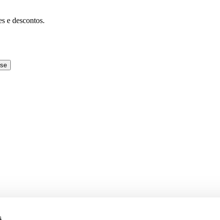
es e descontos.
-se
s