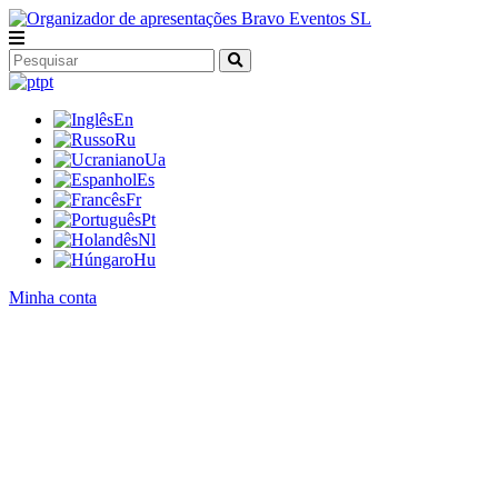
pt
En
Ru
Ua
Es
Fr
Pt
Nl
Hu
Minha conta