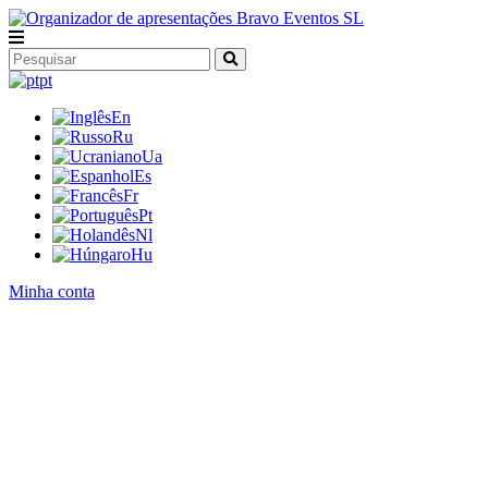
pt
En
Ru
Ua
Es
Fr
Pt
Nl
Hu
Minha conta