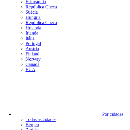
Eslováquia
República Checa
Suécia
Hungria
República Checa
Holanda
Irlanda
Itália
Portugal
Austria
Finland
Norway
Canadá
EUA
Por cidades
Todas as cidades
Bergen
Zurich