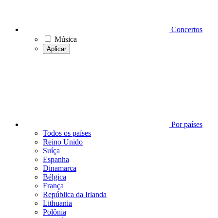
Concertos
Música
Aplicar
Por países
Todos os países
Reino Unido
Suíça
Espanha
Dinamarca
Bélgica
França
República da Irlanda
Lithuania
Polônia