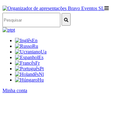
pt
En
Ru
Ua
Es
Fr
Pt
Nl
Hu
Minha conta