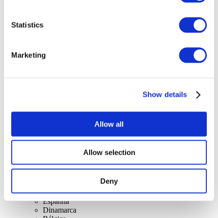
Statistics
Marketing
Concertos
Música
Aplicar
Show details
Allow all
Allow selection
Por países
Todos os países
Deny
Reino Unido
Suíça
Espanha
Dinamarca