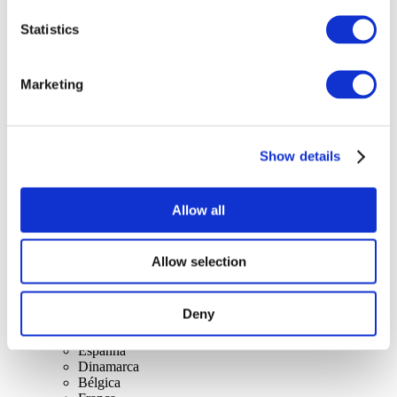
Statistics
Marketing
Concertos
Musica rock
Aplicar
Show details
Allow all
Allow selection
Por países
Todos os países
Deny
Reino Unido
Suíça
Espanha
Dinamarca
Bélgica