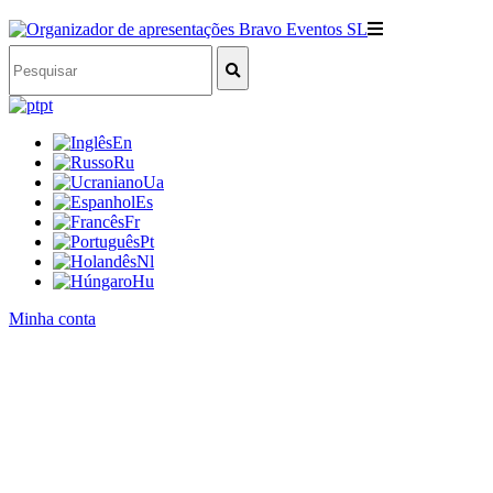
pt
En
Ru
Ua
Es
Fr
Pt
Nl
Hu
Minha conta