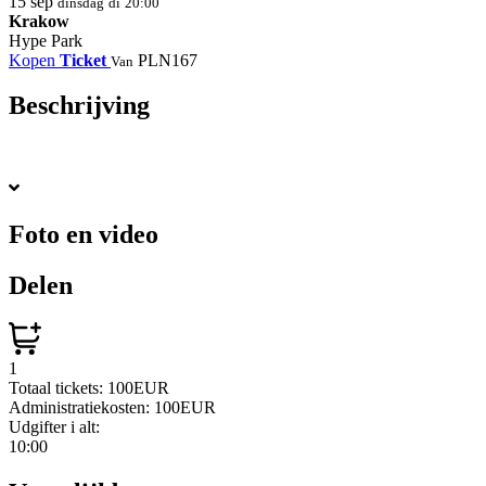
15
sep
dinsdag
di
20:00
Krakow
Hype Park
Kopen
Ticket
PLN167
Van
Beschrijving
Foto en video
Delen
1
Totaal tickets:
100EUR
Administratiekosten:
100EUR
Udgifter i alt:
10:00