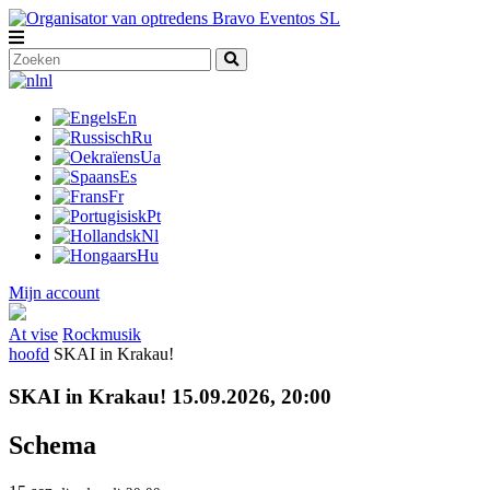
nl
En
Ru
Ua
Es
Fr
Pt
Nl
Hu
Mijn account
At vise
Rockmusik
hoofd
SKAI in Krakau!
SKAI in Krakau! 15.09.2026, 20:00
Schema