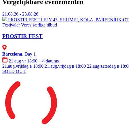
Vergelijkbare evenementen
21.08.26 - 23.08.26
PROSTIR FEST
⁠LELY 45, ⁠SHUMEI,⁠ ⁠KOLA, ⁠⁠PARFENIU
Festivaler
Vores særlige tilbud
PROSTIR FEST
Barcelona
, Day 1
21 aug vr 18:00
+ 4 datums
21.aug.vrijdag в 18:00
21.aug.vrijdag в 18:00
22.aug.zaterdag в 18:0
SOLD OUT