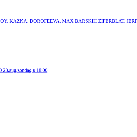
K OTOY, KAZKA, DOROFEEVA, MAX BARSKIH ⁠ZIFERBLAT, ⁠JER
0
23.aug.zondag в 18:00