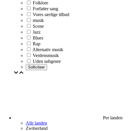
Folklore
Forfatter sang
Vores særlige tilbud
musik
Scene
Jazz
Blues
Rap
Alternativ musik
Verdensmusik
Uden subgenre
Solliciteer
Per landen
Alle landen
Zwitserland