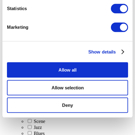
Statistics
Alle
evenementen
Marketing
Show details
At vise
Klassisk musik
Allow all
Popmusik
Rockmusik
Jazz og Blues
Allow selection
Israelsk musik
Folklore
Forfatter sang
Deny
Vores særlige tilbud
musik
Scene
Jazz
Blues