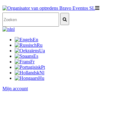
nl
En
Ru
Ua
Es
Fr
Pt
Nl
Hu
Mijn account