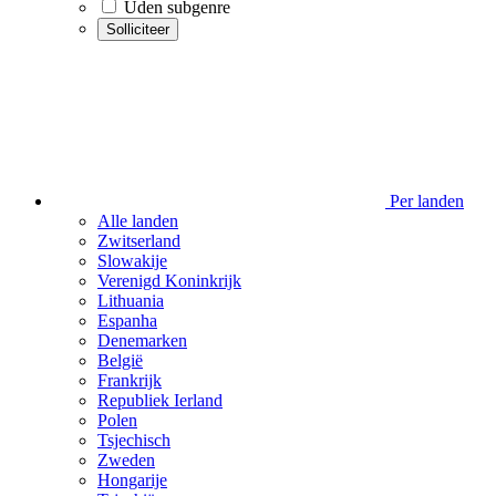
Uden subgenre
Solliciteer
Per landen
Alle landen
Zwitserland
Slowakije
Verenigd Koninkrijk
Lithuania
Espanha
Denemarken
België
Frankrijk
Republiek Ierland
Polen
Tsjechisch
Zweden
Hongarije