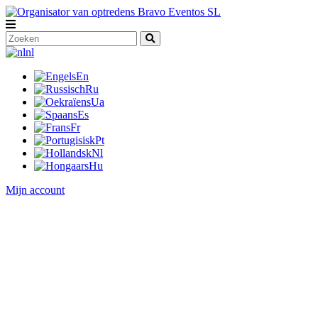
nl
En
Ru
Ua
Es
Fr
Pt
Nl
Hu
Mijn account