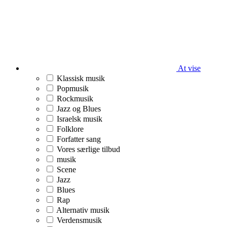
At vise
Klassisk musik
Popmusik
Rockmusik
Jazz og Blues
Israelsk musik
Folklore
Forfatter sang
Vores særlige tilbud
musik
Scene
Jazz
Blues
Rap
Alternativ musik
Verdensmusik