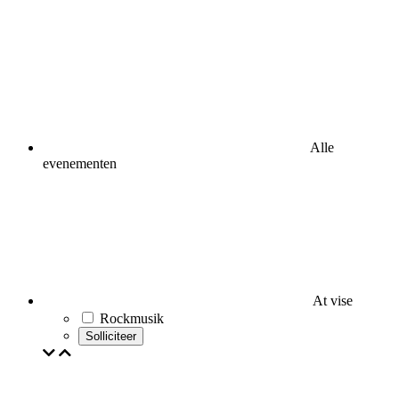
Alle
evenementen
At vise
Rockmusik
Solliciteer