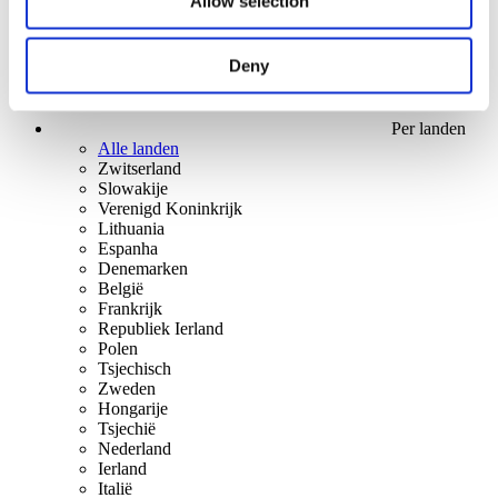
Allow selection
Deny
Per landen
Alle landen
Zwitserland
Slowakije
Verenigd Koninkrijk
Lithuania
Espanha
Denemarken
België
Frankrijk
Republiek Ierland
Polen
Tsjechisch
Zweden
Hongarije
Tsjechië
Nederland
Ierland
Italië