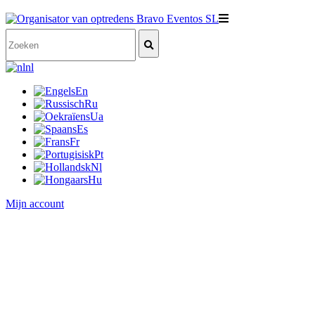
nl
En
Ru
Ua
Es
Fr
Pt
Nl
Hu
Mijn account