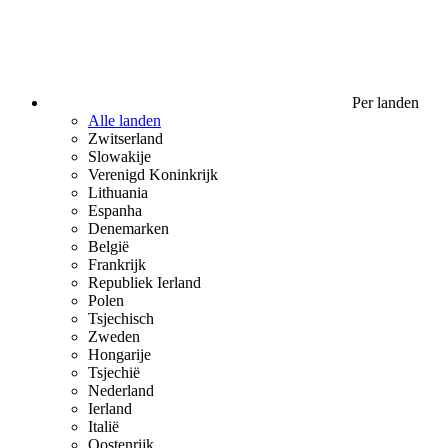
Per landen
Alle landen
Zwitserland
Slowakije
Verenigd Koninkrijk
Lithuania
Espanha
Denemarken
België
Frankrijk
Republiek Ierland
Polen
Tsjechisch
Zweden
Hongarije
Tsjechië
Nederland
Ierland
Italië
Oostenrijk