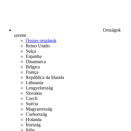
Országok
szerint
Összes országok
Reino Unido
Suíça
Espanha
Dinamarca
Bélgica
França
República da Irlanda
Lithuania
Lengyelország
Slovakia
Czech
Suécia
Magyarország
Csehország
Holanda
Írország
Itália