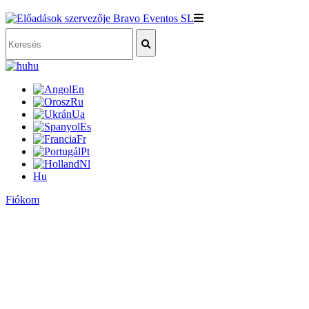
hu
En
Ru
Ua
Es
Fr
Pt
Nl
Hu
Fiókom