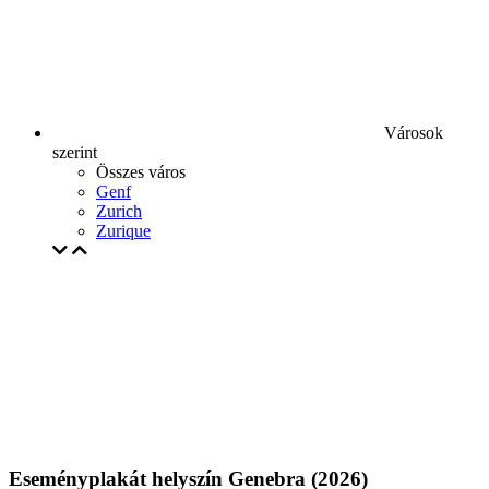
Városok
szerint
Összes város
Genf
Zurich
Zurique
Eseményplakát helyszín Genebra (2026)