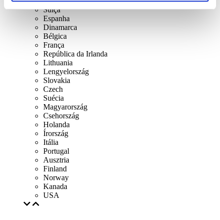
Reino Unido
Suíça
Espanha
Dinamarca
Bélgica
França
República da Irlanda
Lithuania
Lengyelország
Slovakia
Czech
Suécia
Magyarország
Csehország
Holanda
Írország
Itália
Portugal
Ausztria
Finland
Norway
Kanada
USA