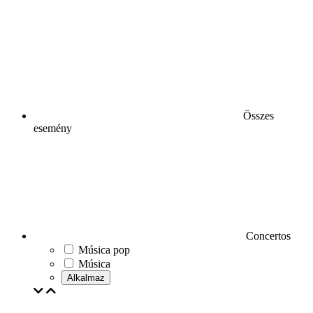
Összes
esemény
Concertos
Música pop
Música
Alkalmaz