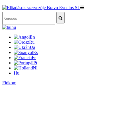
hu
En
Ru
Ua
Es
Fr
Pt
Nl
Hu
Fiókom