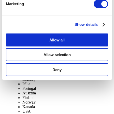
szerint
Marketing
Összes országok
Reino Unido
Suíça
Espanha
Dinamarca
Show details
Bélgica
França
República da Irlanda
Allow all
Lithuania
Lengyelország
Slovakia
Allow selection
Czech
Suécia
Magyarország
Deny
Csehország
Holanda
Írország
Itália
Portugal
Ausztria
Finland
Norway
Kanada
USA