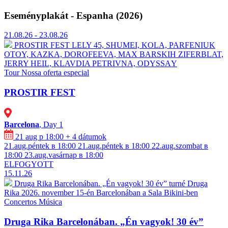
Eseményplakát - Espanha (2026)
21.08.26 - 23.08.26
PROSTIR FEST
⁠LELY 45, ⁠SHUMEI,⁠ ⁠KOLA, ⁠⁠PARFENIUK
OTOY, KAZKA, DOROFEEVA, MAX BARSKIH ⁠ZIFERBLAT,
⁠JERRY HEIL, ⁠⁠KLAVDIA PETRIVNA, ⁠ODYSSАY
Tour
Nossa oferta especial
PROSTIR FEST
Barcelona
, Day 1
21 aug p 18:00
+ 4 dátumok
21.aug.péntek в 18:00
21.aug.péntek в 18:00
22.aug.szombat в
18:00
23.aug.vasárnap в 18:00
ELFOGYOTT
15.11.26
Druga Rika Barcelonában. „Én vagyok! 30 év” turné
Druga
Rika 2026. november 15-én Barcelonában a Sala Bikini-ben
Concertos
Música
Druga Rika Barcelonában. „Én vagyok! 30 év”