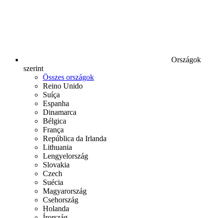
Országok
szerint
Összes országok
Reino Unido
Suíça
Espanha
Dinamarca
Bélgica
França
República da Irlanda
Lithuania
Lengyelország
Slovakia
Czech
Suécia
Magyarország
Csehország
Holanda
Írország