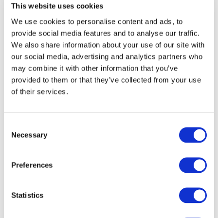
This website uses cookies
Összes
We use cookies to personalise content and ads, to
esemény
provide social media features and to analyse our traffic.
We also share information about your use of our site with
our social media, advertising and analytics partners who
may combine it with other information that you’ve
provided to them or that they’ve collected from your use
of their services.
Concertos
Musica rock
Música
Consent
Alkalmaz
Necessary
Selection
Preferences
Statistics
Országok