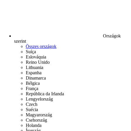
Országok
szerint
Összes országok
Suíça
Eslováquia
Reino Unido
Lithuania
Espanha
Dinamarca
Bélgica
França
República da Irlanda
Lengyelország
Czech
Suécia
Magyarország
Csehország
Holanda
Írország