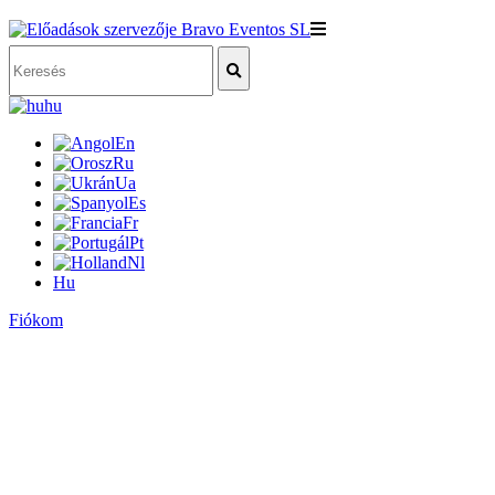
hu
En
Ru
Ua
Es
Fr
Pt
Nl
Hu
Fiókom