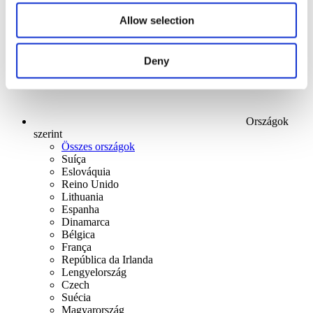
Alkalmaz
Allow selection
Deny
Országok
szerint
Összes országok
Suíça
Eslováquia
Reino Unido
Lithuania
Espanha
Dinamarca
Bélgica
França
República da Irlanda
Lengyelország
Czech
Suécia
Magyarország