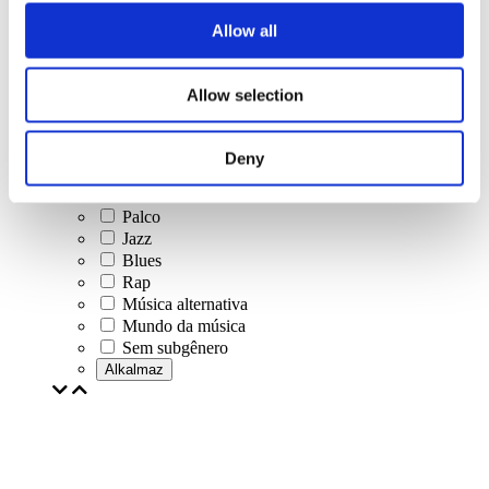
Música clássica
Allow all
Música pop
Musica rock
Jazz e Blues
Allow selection
música israelense
Folclore
Música do autor
Deny
Nossa oferta especial
Música
Palco
Jazz
Blues
Rap
Música alternativa
Mundo da música
Sem subgênero
Alkalmaz