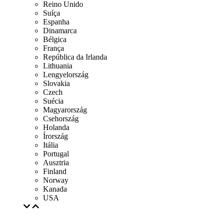
Reino Unido
Suíça
Espanha
Dinamarca
Bélgica
França
República da Irlanda
Lithuania
Lengyelország
Slovakia
Czech
Suécia
Magyarország
Csehország
Holanda
Írország
Itália
Portugal
Ausztria
Finland
Norway
Kanada
USA