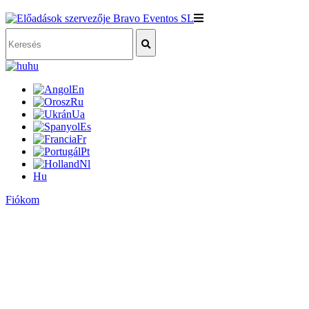
hu
En
Ru
Ua
Es
Fr
Pt
Nl
Hu
Fiókom