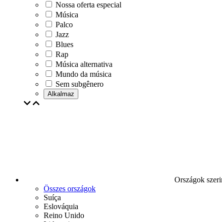
Nossa oferta especial
Música
Palco
Jazz
Blues
Rap
Música alternativa
Mundo da música
Sem subgênero
Alkalmaz
Országok szeri
Összes országok
Suíça
Eslováquia
Reino Unido