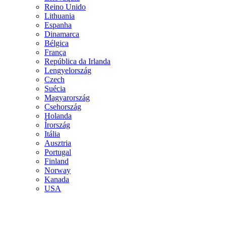
Reino Unido
Lithuania
Espanha
Dinamarca
Bélgica
França
República da Irlanda
Lengyelország
Czech
Suécia
Magyarország
Csehország
Holanda
Írország
Itália
Ausztria
Portugal
Finland
Norway
Kanada
USA