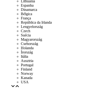
Lithuania
Espanha
Dinamarca
Bélgica
França
República da Irlanda
Lengyelország
Czech
Suécia
Magyarország
Csehország
Holanda
Írország
Itália
Ausztria
Portugal
Finland
Norway
Kanada
USA