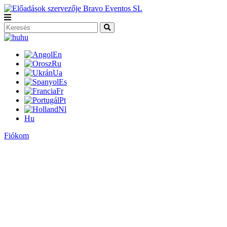
hu
En
Ru
Ua
Es
Fr
Pt
Nl
Hu
Fiókom