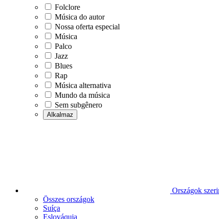
Folclore
Música do autor
Nossa oferta especial
Música
Palco
Jazz
Blues
Rap
Música alternativa
Mundo da música
Sem subgênero
Alkalmaz
Országok szeri
Összes országok
Suíça
Eslováquia