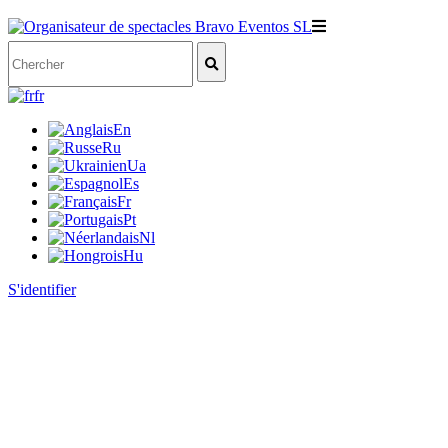
fr
En
Ru
Ua
Es
Fr
Pt
Nl
Hu
S'identifier