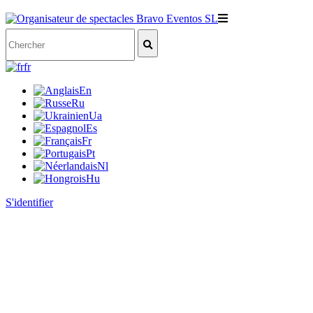
fr
En
Ru
Ua
Es
Fr
Pt
Nl
Hu
S'identifier