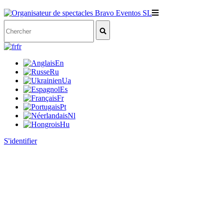
fr
En
Ru
Ua
Es
Fr
Pt
Nl
Hu
S'identifier