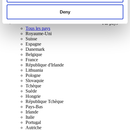
Deny
Par pays
Tous les pays
Royaume-Uni
Suisse
Espagne
Danemark
Belgique
France
République d'Irlande
Lithuania
Pologne
Slovaquie
Tchèque
Suède
Hongrie
République Tchèque
Pays-Bas
Irlande
Italie
Portugal
Autriche