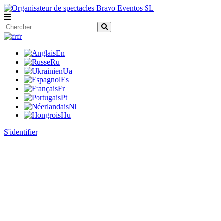
fr
En
Ru
Ua
Es
Fr
Pt
Nl
Hu
S'identifier