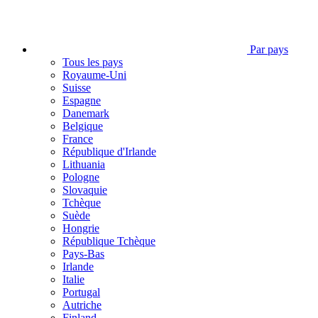
Par pays
Tous les pays
Royaume-Uni
Suisse
Espagne
Danemark
Belgique
France
République d'Irlande
Lithuania
Pologne
Slovaquie
Tchèque
Suède
Hongrie
République Tchèque
Pays-Bas
Irlande
Italie
Portugal
Autriche
Finland