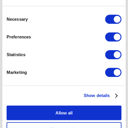
Consent
Necessary
Selection
Preferences
Concerts
Rock music
Music
Statistics
Appliquer
Marketing
Show details
Par pays
Tous les pays
Allow all
Royaume-Uni
Suisse
Espagne