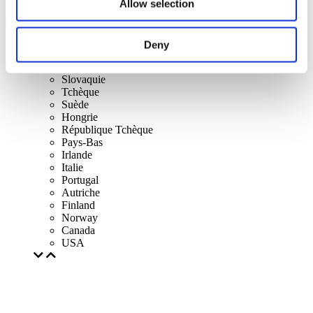
Allow selection
Danemark
Belgique
France
République d'Irlande
Deny
Lithuania
Pologne
Slovaquie
Tchèque
Suède
Hongrie
République Tchèque
Pays-Bas
Irlande
Italie
Portugal
Autriche
Finland
Norway
Canada
USA