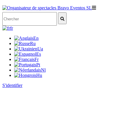
fr
En
Ru
Ua
Es
Fr
Pt
Nl
Hu
S'identifier