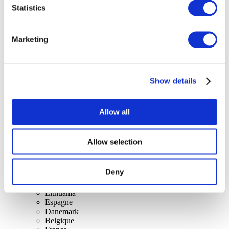
Statistics
Concerts
Marketing
Music
Appliquer
Show details
Allow all
Allow selection
Par pays
Tous les pays
Suisse
Deny
Slovaquie
Royaume-Uni
Lithuania
Espagne
Danemark
Belgique