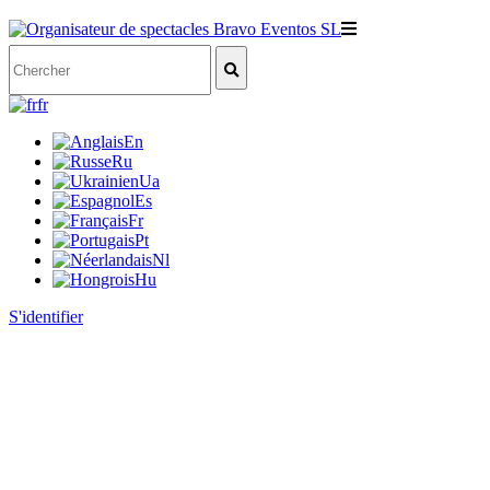
fr
En
Ru
Ua
Es
Fr
Pt
Nl
Hu
S'identifier