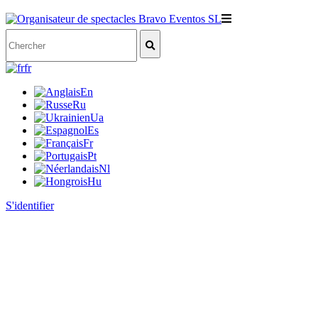
fr
En
Ru
Ua
Es
Fr
Pt
Nl
Hu
S'identifier