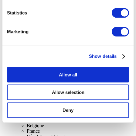
Statistics
Concerts
Marketing
Rock music
Appliquer
Show details
Allow all
Allow selection
Par pays
Tous les pays
Royaume-Uni
Suisse
Deny
Espagne
Danemark
Belgique
France