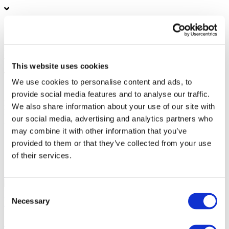
Фото та відео
Поділитися
This website uses cookies
We use cookies to personalise content and ads, to
1
provide social media features and to analyse our traffic.
Вартість квитків:
100EUR
We also share information about your use of our site with
Касовий збір:
100EUR
our social media, advertising and analytics partners who
Загальна вартість:
10:00
may combine it with other information that you’ve
provided to them or that they’ve collected from your use
Схожі заходи
of their services.
10.09.26
СКАЙ у Варшаві!
10 вересня 2026 року гурт СКАЙ у
Consent
Варшаві в VooDoo Club. 25 років на сцені.
Necessary
Концерти
Selection
СКАЙ у Варшаві!