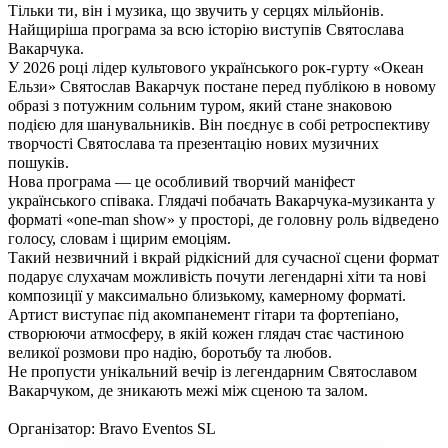
Тільки ти, він і музика, що звучить у серцях мільйонів.
Найщиріша програма за всю історію виступів Святослава
Вакарчука.
У 2026 році лідер культового українського рок-гурту «Океан
Ельзи» Святослав Вакарчук постане перед публікою в новому
образі з потужним сольним туром, який стане знаковою
подією для шанувальників. Він поєднує в собі ретроспективу
творчості Святослава та презентацію нових музичних
пошуків.
Нова програма — це особливий творчий маніфест
українського співака. Глядачі побачать Вакарчука-музиканта у
форматі «one-man show» у просторі, де головну роль відведено
голосу, словам і щирим емоціям.
Такий незвичний і вкрай рідкісний для сучасної сцени формат
подарує слухачам можливість почути легендарні хіти та нові
композиції у максимально близькому, камерному форматі.
Артист виступає під акомпанемент гітари та фортепіано,
створюючи атмосферу, в якій кожен глядач стає частиною
великої розмови про надію, боротьбу та любов.
Не пропусти унікальний вечір із легендарним Святославом
Вакарчуком, де зникають межі між сценою та залом.
Організатор: Bravo Eventos SL