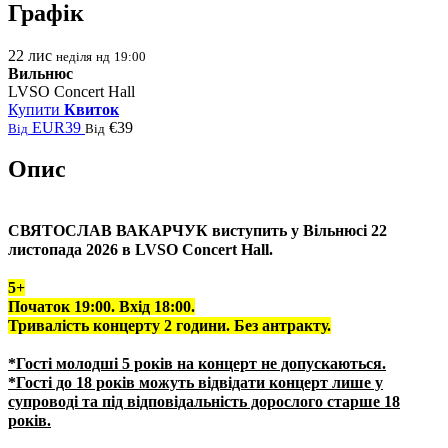
Графік
22
лис
неділя
нд
19:00
Вильнюс
LVSO Concert Hall
Купити
Квиток
EUR39
€39
Від
Від
Опис
СВЯТОСЛАВ ВАКАРЧУК виступить у
Вільнюсі 22
листопада 2026 в LVSO Concert Hall.
5+
Початок 19:00. Вхід
18:00.
Тривалість концерту 2 години. Без антракту.
*Гості молодші 5 років на концерт не допускаються.
*
Гості до 18 років можуть відвідати концерт лише у
супроводі та під відповідальність дорослого старше 18
років.