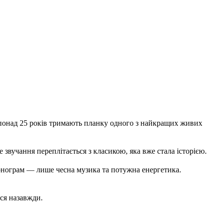
 понад 25 років тримають планку одного з найкращих живих
 звучання переплітається з класикою, яка вже стала історією.
 фонограм — лише чесна музика та потужна енергетика.
ься назавжди.