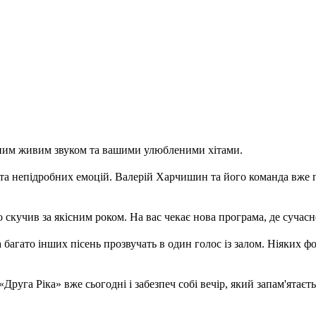
им живим звуком та вашими улюбленими хітами.
у та непідробних емоцій. Валерій Харчишин та його команда вже
скучив за якісним роком. На вас чекає нова програма, де сучасне
а багато інших пісень прозвучать в один голос із залом. Ніяких
«Друга Ріка» вже сьогодні і забезпеч собі вечір, який запам'ятаєт