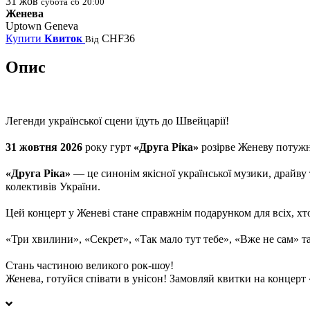
31
жов
субота
сб
20:00
Женева
Uptown Geneva
Купити
Квиток
CHF36
Від
Опис
Легенди української сцени їдуть до
Швейцарії
!
31 жовтня
2026
року гурт
«Друга Ріка»
розірве
Женеву
потужн
«Друга Ріка»
— це синонім якісної української музики, драйв
колективів України.
Цей концерт у Женеві стане справжнім подарунком для всіх, хто 
«Три хвилини», «Секрет», «Так мало тут тебе», «Вже не сам» т
Стань частиною великого рок-шоу!
Женева
, готуйся співати в унісон! Замовляй квитки на концерт 