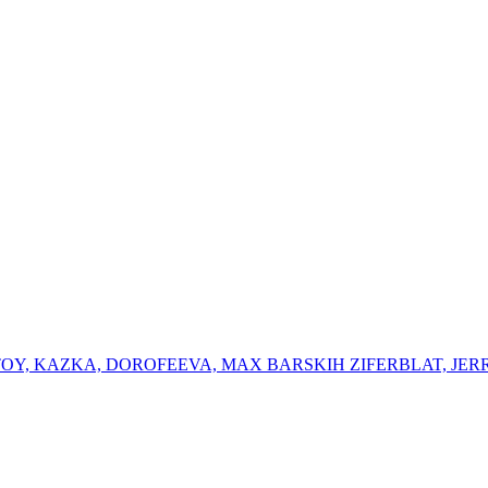
K OTOY, KAZKA, DOROFEEVA, MAX BARSKIH ⁠ZIFERBLAT, ⁠JER