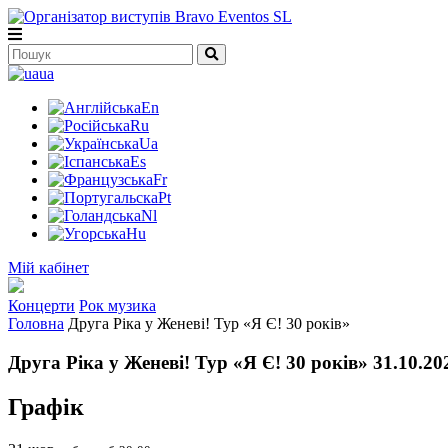
ua
En
Ru
Ua
Es
Fr
Pt
Nl
Hu
Мій кабінет
Концерти
Рок музика
Головна
Друга Ріка у Женеві! Тур «Я Є! 30 років»
Друга Ріка у Женеві! Тур «Я Є! 30 років» 31.10.20
Графік