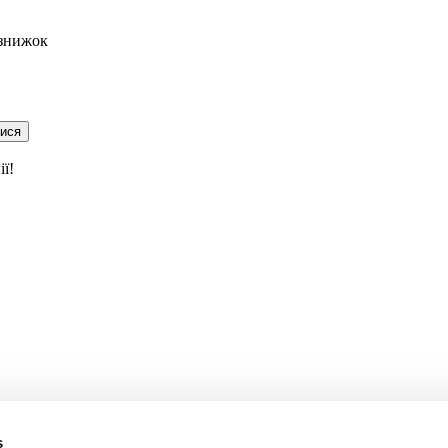
 знижок
тися
ї!
s