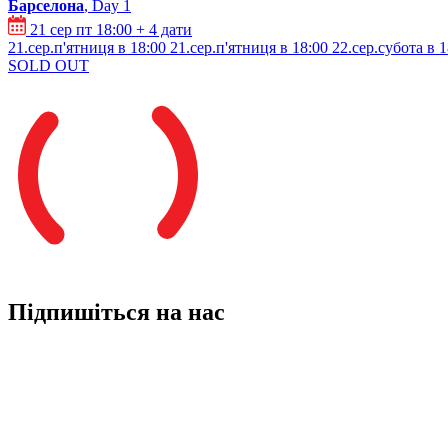
Барселона
, Day 1
21 сер пт 18:00
+ 4 дати
21.сер.п'ятниця в 18:00
21.сер.п'ятниця в 18:00
22.сер.субота в 1
SOLD OUT
Підпишіться на нас