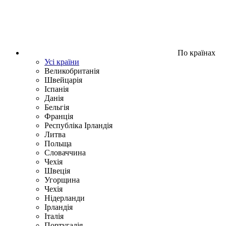
По країнах
Усі країни
Великобританія
Швейцарія
Іспанія
Данія
Бельгія
Франція
Республіка Ірландія
Литва
Польща
Словаччина
Чехія
Швецiя
Угорщина
Чехія
Нідерланди
Iрландія
Iталiя
Португалія