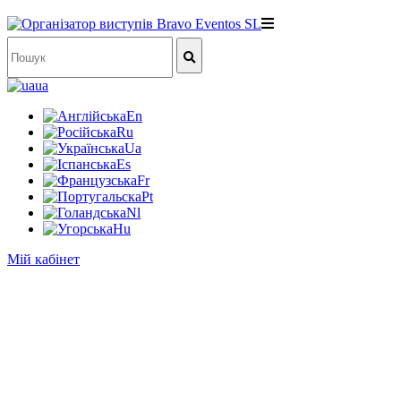
ua
En
Ru
Ua
Es
Fr
Pt
Nl
Hu
Мій кабінет