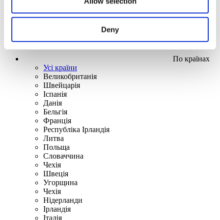
Allow selection
Deny
По країнах
Усі країни
Великобританія
Швейцарія
Іспанія
Данія
Бельгія
Франція
Республіка Ірландія
Литва
Польща
Словаччина
Чехія
Швецiя
Угорщина
Чехія
Нідерланди
Iрландія
Iталiя