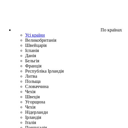
По країнах
Усі країни
Великобританія
Швейцарія
Іспанія
Данія
Бельгія
Франція
Республіка Ірландія
Литва
Польща
Словаччина
Чехія
Швецiя
Угорщина
Чехія
Нідерланди
Iрландія
Iталiя
Португалія