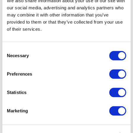
We also share information about your use of our site with
our social media, advertising and analytics partners who
may combine it with other information that you’ve
provided to them or that they’ve collected from your use
of their services.
Концерти
Поп-музика
Рок музика
Consent
Застосувати
Necessary
Selection
Preferences
Statistics
По країнах
Усі країни
Marketing
Великобританія
Швейцарія
Іспанія
Данія