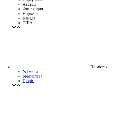
Австрія
Финляндия
Норвегія
Канада
США
По містах
Усі міста
Братислава
Цюрiх