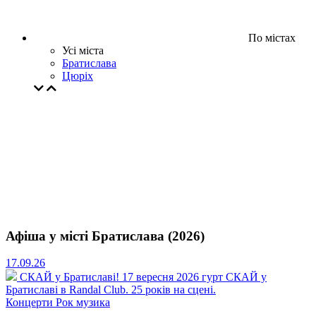
По містах
Усі міста
Братислава
Цюрiх
Афіша у місті Братислава (2026)
17.09.26
СКАЙ у Братиславі!
17 вересня 2026 гурт СКАЙ у
Братиславі в Randal Club. 25 років на сцені.
Концерти
Рок музика