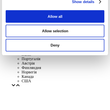
Бельгія
Show details
Франція
Республіка Ірландія
Литва
Allow all
Польща
Словаччина
Чехія
Allow selection
Швецiя
Угорщина
Чехія
Deny
Нідерланди
Iрландія
Iталiя
Португалія
Австрія
Финляндия
Норвегія
Канада
США