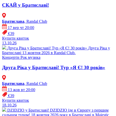
СКАЙ у Братиславі!
Братислава
, Randal Club
17 вер чт 20:00
€39
Купити квиток
13.10.26
Друга Ріка у Братиславі! Тур «Я Є! 30 років»
Друга Ріка у
Братиславі 13 жовтня 2026 в Randal Club.
Концерти
Рок музика
Друга Ріка у Братиславі! Тур «Я Є! 30 років»
Братислава
, Randal Club
13 жов вт 20:00
€39
Купити квиток
18.10.26
DZIDZIO у Братиславі!
DZIDZIO їде в Європу з першим
сольним туром! 18 жовтня 2026 року в Братиславі в Majestic