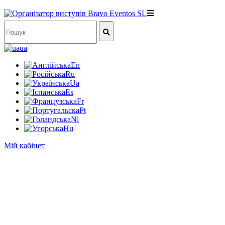
ua
En
Ru
Ua
Es
Fr
Pt
Nl
Hu
Мій кабінет