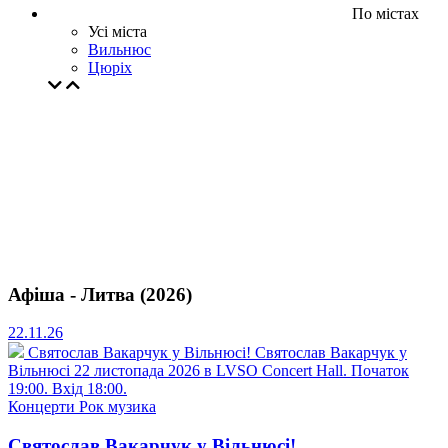
По містах
Усі міста
Вильнюс
Цюрiх
Афіша - Литва (2026)
22.11.26
Святослав Вакарчук у Вільнюсі!
Святослав Вакарчук у
Вільнюсі 22 листопада 2026 в LVSO Concert Hall. Початок
19:00. Вхід 18:00.
Концерти
Рок музика
Святослав Вакарчук у Вільнюсі!