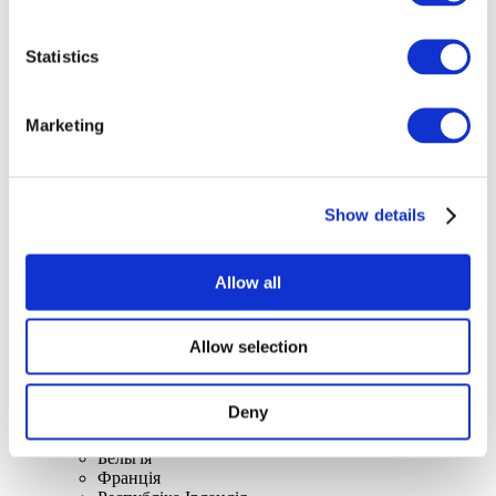
Statistics
Концерти
Marketing
Рок музика
Застосувати
Show details
Allow all
По країнах
Allow selection
Усі країни
Великобританія
Швейцарія
Deny
Іспанія
Данія
Бельгія
Франція