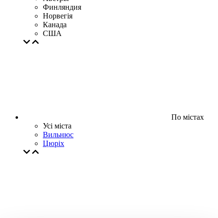
Финляндия
Норвегія
Канада
США
По містах
Усі міста
Вильнюс
Цюрiх