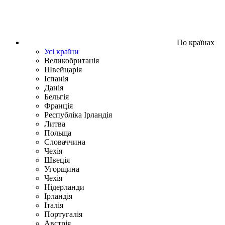
По країнах
Усі країни
Великобританія
Швейцарія
Іспанія
Данія
Бельгія
Франція
Республіка Ірландія
Литва
Польща
Словаччина
Чехія
Швецiя
Угорщина
Чехія
Нідерланди
Iрландія
Iталiя
Португалія
Австрія