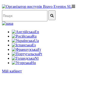
ua
En
Ru
Ua
Es
Fr
Pt
Nl
Hu
Мій кабінет