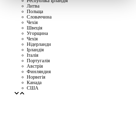
Республіка Ірландія
Литва
Польща
Словаччина
Чехія
Швецiя
Угорщина
Чехія
Нідерланди
Iрландія
Iталiя
Португалія
Австрія
Финляндия
Норвегія
Канада
США