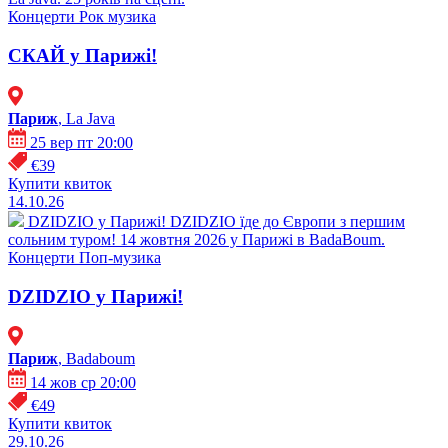
Концерти
Рок музика
СКАЙ у Парижі!
Париж
, La Java
25 вер пт 20:00
€39
Купити квиток
14.10.26
DZIDZIO у Парижі!
DZIDZIO їде до Європи з першим
сольним туром! 14 жовтня 2026 у Парижі в BadaBoum.
Концерти
Поп-музика
DZIDZIO у Парижі!
Париж
, Badaboum
14 жов ср 20:00
€49
Купити квиток
29.10.26