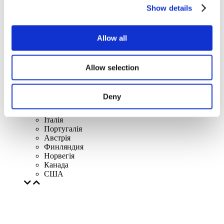
Данія
Show details
Бельгія
Франція
Республіка Ірландія
Allow all
Литва
Польща
Словаччина
Чехія
Allow selection
Швецiя
Угорщина
Чехія
Deny
Нідерланди
Iрландія
Iталiя
Португалія
Австрія
Финляндия
Норвегія
Канада
США