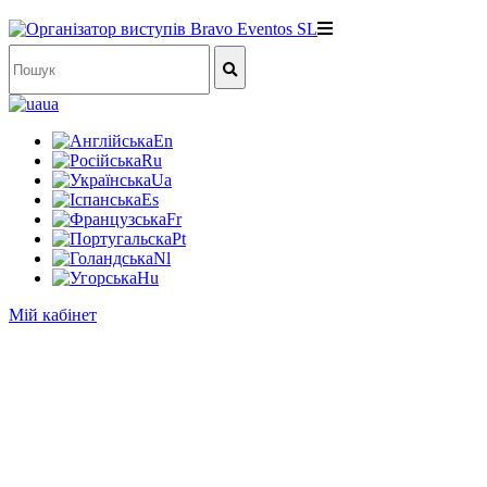
ua
En
Ru
Ua
Es
Fr
Pt
Nl
Hu
Мій кабінет