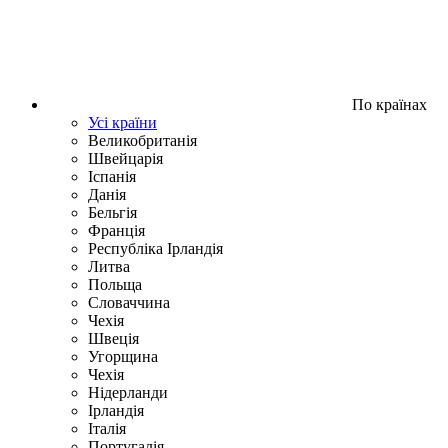
По країнах
Усі країни
Великобританія
Швейцарія
Іспанія
Данія
Бельгія
Франція
Республіка Ірландія
Литва
Польща
Словаччина
Чехія
Швецiя
Угорщина
Чехія
Нідерланди
Iрландія
Iталiя
Португалія