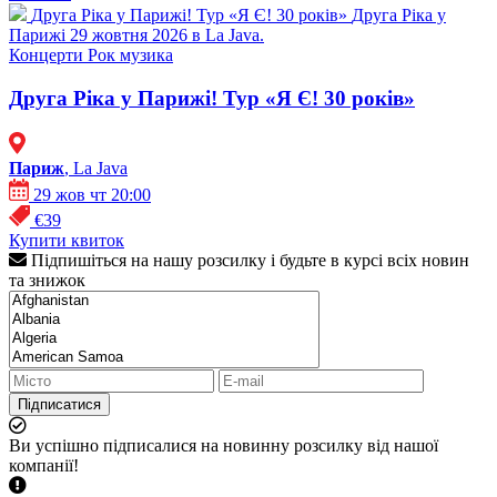
Друга Ріка у Парижі! Тур «Я Є! 30 років»
Друга Ріка у
Парижі 29 жовтня 2026 в La Java.
Концерти
Рок музика
Друга Ріка у Парижі! Тур «Я Є! 30 років»
Париж
, La Java
29 жов чт 20:00
€39
Купити квиток
Підпишіться на нашу розсилку і будьте в курсі всіх новин
та знижок
Підписатися
Ви успішно підписалися на новинну розсилку від нашої
компанії!